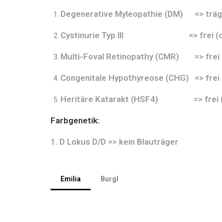
Degenerative Myleopathie (DM) => träge
Cystinurie Typ III => frei (cl
Multi-Foval Retinopathy (CMR) => frei 
Congenitale Hypothyreose (CHG) => frei 
Heritäre Katarakt (HSF4) =>
Farbgenetik:
1. D Lokus D/D => kein Blauträger
Emilia
Burgl