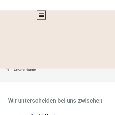
BULLYS VOM KRUSENHOF
GENTEST! WARUM?
Unsere Hunde
>
Unsere Hunde
Wir unterscheiden bei uns zwischen