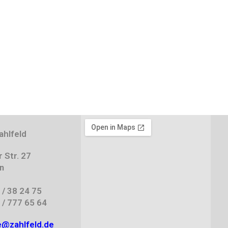
t
ahlfeld
 Str. 27
n
 / 38 24 75
 / 777 65 64
e@zahlfeld.de