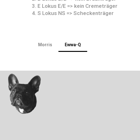
3. E Lokus E/E => kein Cremeträger
4. S Lokus NS => Scheckenträger
Morris
Ewwa-Q